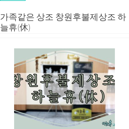
가족같은 상조 창원후불제상조 하
늘휴(休)