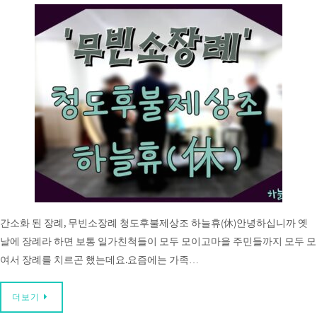
간소화 된 장례, 무빈소장례 청도후불제상조 하늘휴(休)안녕하십니까 옛
날에 장례라 하면 보통 일가친척들이 모두 모이고마을 주민들까지 모두 모
여서 장례를 치르곤 했는데요.요즘에는 가족…
더보기