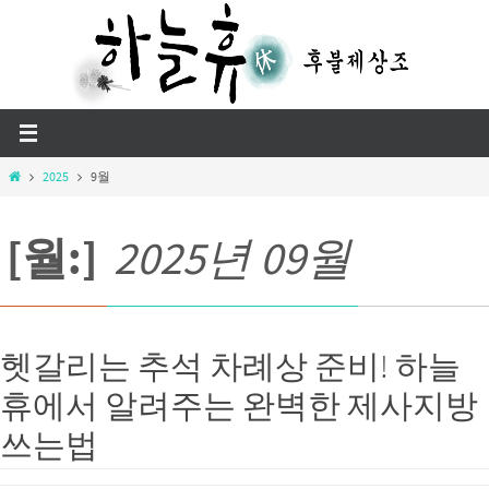
Skip
to
content
Home
2025
9월
[월:]
2025년 09월
헷갈리는 추석 차례상 준비! 하늘
휴에서 알려주는 완벽한 제사지방
쓰는법