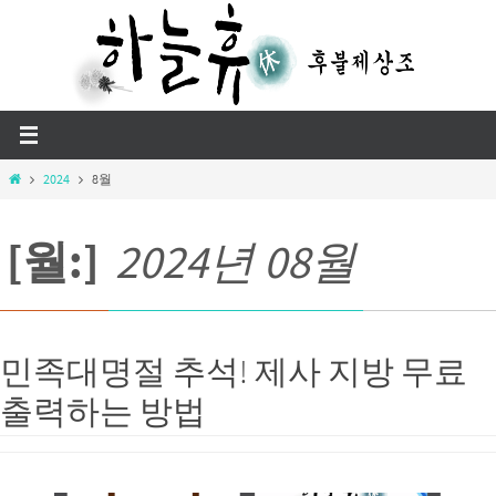
Skip
to
content
Home
2024
8월
[월:]
2024년 08월
민족대명절 추석! 제사 지방 무료
출력하는 방법