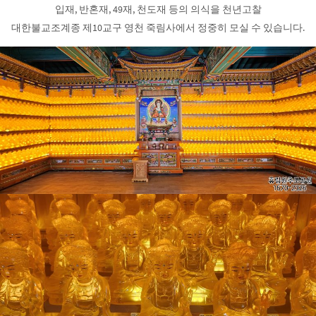
입재, 반혼재, 49재, 천도재 등의 의식을 천년고찰
대한불교조계종 제10교구 영천 죽림사에서 정중히 모실 수 있습니다.