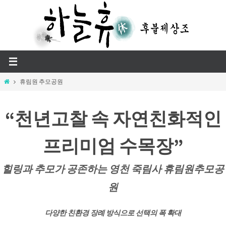
Skip
to
content
Home
휴림원 추모공원
“천년고찰 속 자연친화적인
프리미엄 수목장”
힐링과 추모가 공존하는 영천 죽림사 휴림원추모공
원
다양한 친환경 장례 방식으로 선택의 폭 확대