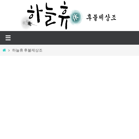
Skip
to
content
Home
하늘휴 후불제상조