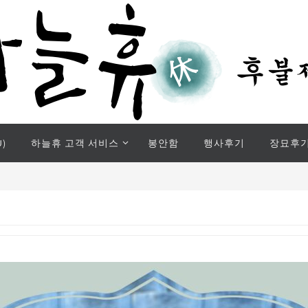
)
하늘휴 고객 서비스
봉안함
행사후기
장묘후