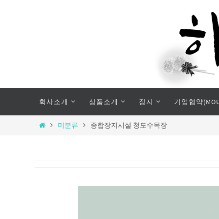
Skip
to
content
Skip
회사소개
상품소개
장지
기업협약(MOU
to
content
Home
미분류
종합장지시설 청도수목장