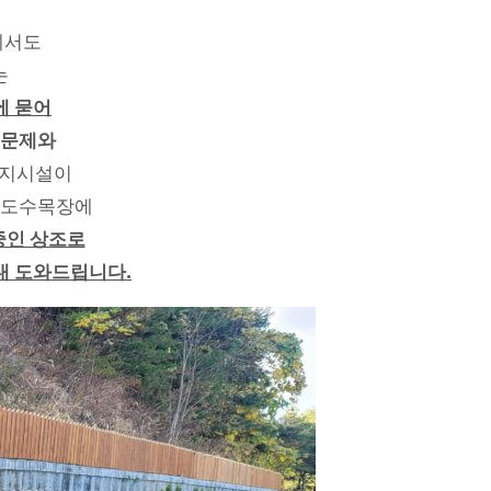
에서도
는
에 묻어
족문제와
장지시설이
 청도수목장에
중인 상조로
내 도와드립니다.