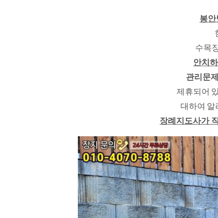
봉안
수목장
안치하
관리문제
제휴되어 있
대하여 알
장례지도사가 직