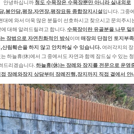
안녕하십니까
청도 수목장은 수목장뿐만 아니라 실내외로
당,봉안담,평장,자연장,평장묘등 종합장지시설
입니다. 그중
현대에 와서 더욱 많은 분들이 선호하시고 찾으시고 문의주시
에 대해 알려드릴려고 합니다.
수목장이란 유골분을 나무 밑
는 장법으로 자연친화적인 방식
이며
매장의 단점인 토지부
,산림훼손을 하지 않고 안치하실 수 있습니다.
여러각지의 
는 하늘휴(休)에서 그 중에서도 자연과 함께 잠드실 수 있는
려드리겠습니다.
하늘휴(休)는 장례와 장지를 전문으로 운영
접 장례와장지 상담부터 장례진행,장지까지 직접 곁에서 안