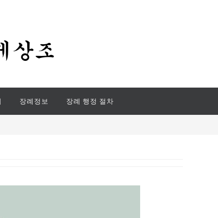
기
장례정보
장례 행정 절차