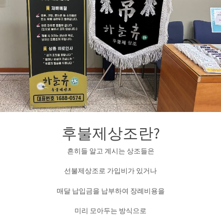
후불제상조란?
흔히들 알고 계시는 상조들은
선불제상조로 가입비가 있거나
매달 납입금을 납부하여 장례비용을
미리 모아두는 방식으로