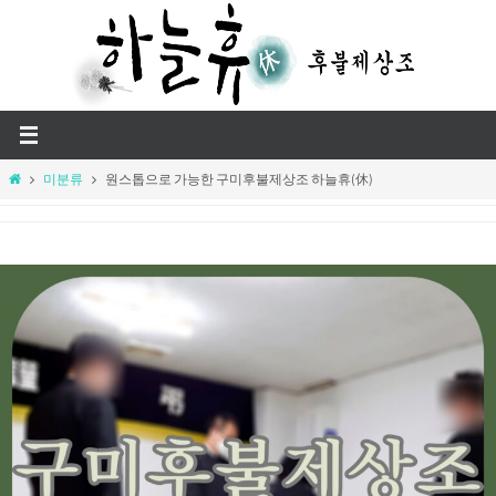
Skip
to
content
Home
미분류
원스톱으로 가능한 구미후불제상조 하늘휴(休)