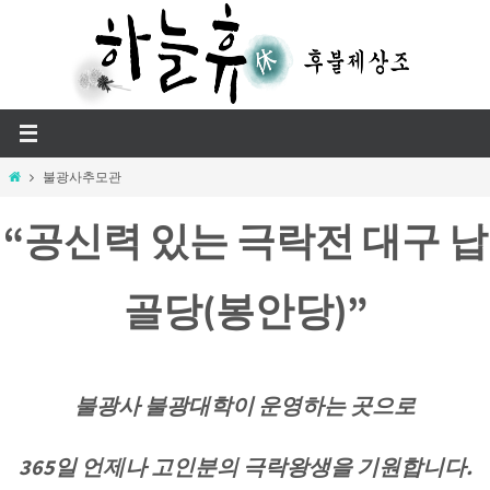
Skip
to
content
Home
불광사추모관
“공신력 있는 극락전 대구 납
골당(봉안당)”
불광사 불광대학이 운영하는 곳으로
365일 언제나 고인분의 극락왕생을 기원합니다.