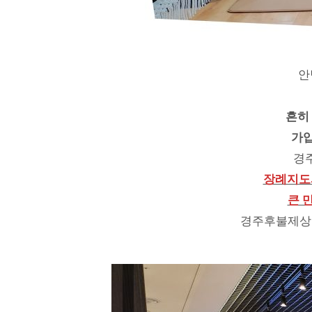
안
흔히
가입
경
장례지도
큰 
경주후불제상조