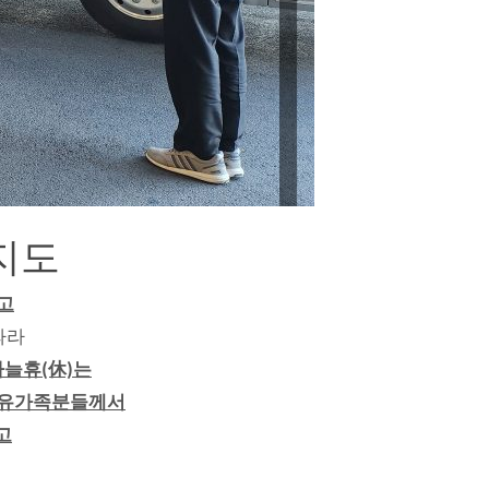
지도
고
따라
늘휴(休)는
해 유가족분들께서
고