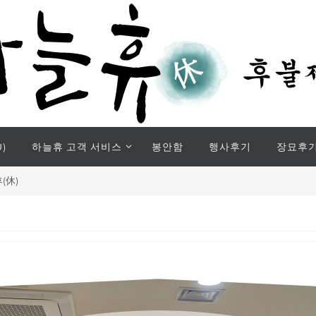
)
하늘휴 고객 서비스
봉안함
행사후기
장묘후
(休)