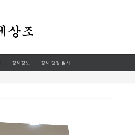
기
장례정보
장례 행정 절차