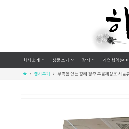
Skip
to
content
Skip
회사소개
상품소개
장지
기업협약(MOU
to
content
Home
행사후기
부족함 없는 장례 경주 후불제상조 하늘휴