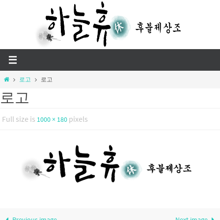
Skip
to
content
Home
로고
로고
로고
Full size is
pixels
1000 × 180
Previous image
Next image