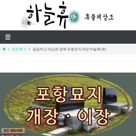
Skip
to
content
Home
장묘후기
꼼꼼하고 세심한 경북 포항묘지개장 하늘휴(休)