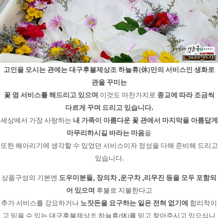
고인을 모시는 관에는 대구후불제상조 하늘휴(休)만의 서비스인 생화로
관을 꾸미는
꽃 염 서비스를 해드리고 있으며
이것도 마찬가지로
종교에 따라 조금씩
다르게 꾸며 드리고 있습니다.
세상에서 가장 사랑하는
내 가족이 아름다운 꽃 관에서 마지막을 아름답게
마무리하시길 바라는 마음
을
또한 헤아리기에 생각할 수 있었던 서비스이자 정성을 다해 준비해 드리고
있습니다.
상품구성의 기본엔
도우미분들, 장의차 ,운구차 ,리무진 등을 모두 포함되
어 있으며
후불로 지불한다고
추가 서비스를 강요하거나
노잣돈을 요구하는 일은 전혀 없기에
합리적이
고 믿을 수 있는 대구후불제상조 하늘휴(休)를 믿고 찾아주시고 있으십니