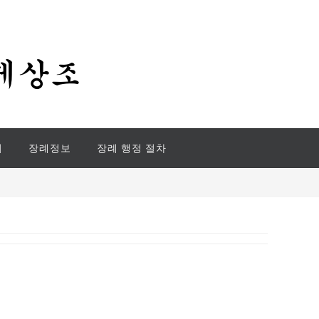
기
장례정보
장례 행정 절차