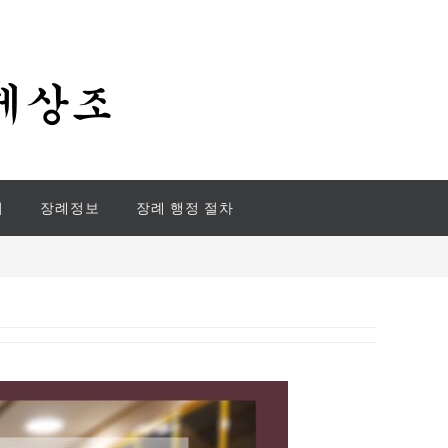
기
장례정보
장례 행정 절차