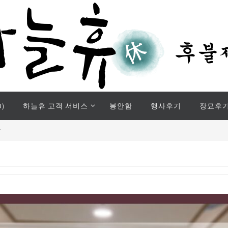
)
하늘휴 고객 서비스
봉안함
행사후기
장묘후
당