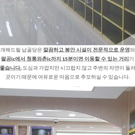
소개해드릴 납골당은
깔끔하고 봉안 시설이 전문적으로 운영
되
며
팔공ic에서 청통와촌ic까지 15분이면 이동할 수 있는 거리
기
좋습니다.
도심과 가깝지만 시끄럽지 않고 주변의 자연이 둘
곳이기 때문에 여유로운 마음으로 추모하실 수 있습니다.