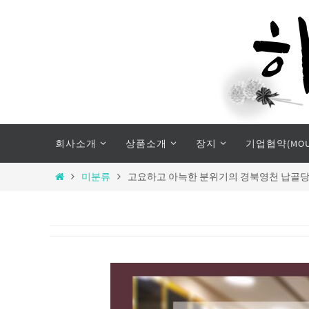
Skip
to
content
Skip
회사소개
상품소개
장지
기업협약(MOU
to
content
Home
미분류
고요하고 아늑한 분위기의 경북영천 납골