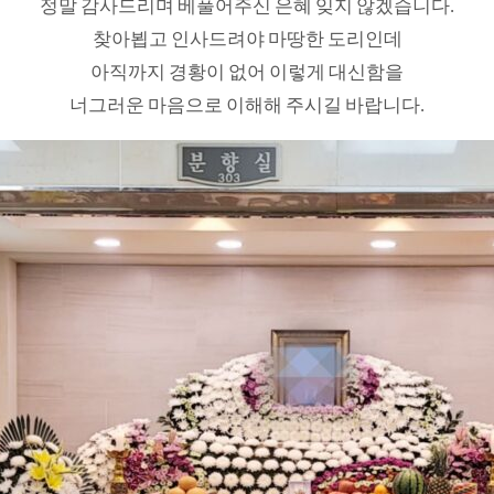
정말 감사드리며 베풀어주신 은혜 잊지 않겠습니다.
찾아뵙고 인사드려야 마땅한 도리인데
아직까지 경황이 없어 이렇게 대신함을
너그러운 마음으로 이해해 주시길 바랍니다.