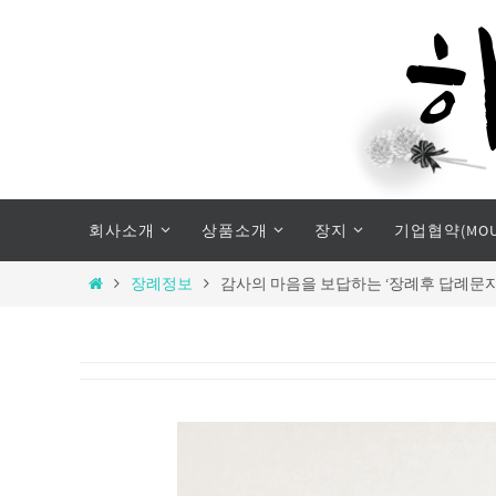
Skip
to
content
Skip
회사소개
상품소개
장지
기업협약(MOU
to
content
Home
장례정보
감사의 마음을 보답하는 ‘장례후 답례문자