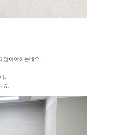
지 않아야하는데요.
다.
게요.