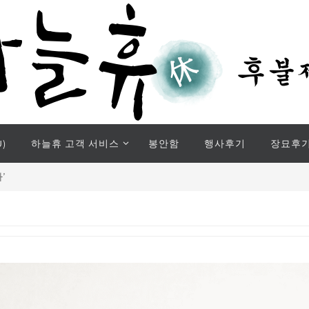
)
하늘휴 고객 서비스
봉안함
행사후기
장묘후
’