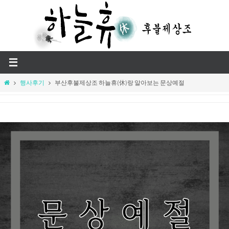
Skip
to
content
Home
행사후기
부산후불제상조 하늘휴(休)랑 알아보는 문상예절