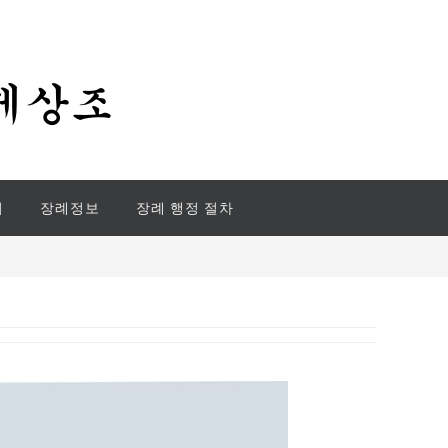
기
장례정보
장례 행정 절차