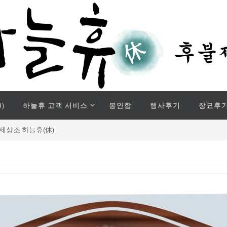
)
하늘휴 고객 서비스
봉안함
행사후기
장묘후
제상조 하늘휴(休)