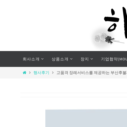
Skip
to
content
Skip
회사소개
상품소개
장지
기업협약(MOU
to
content
Home
행사후기
고품격 장례서비스를 제공하는 부산후불