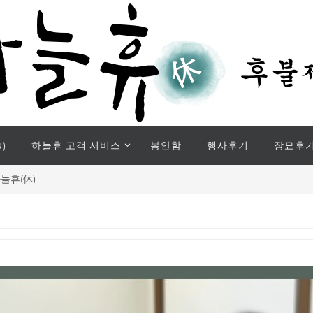
)
하늘휴 고객 서비스
봉안함
행사후기
장묘후
늘휴(休)