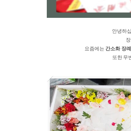
안녕하십
장
요즘에는
간소화 장례
또한 무