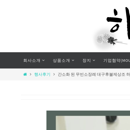
Skip
to
content
Skip
회사소개
상품소개
장지
기업협약(MOU
to
content
Home
행사후기
간소화 된 무빈소장례 대구후불제상조 하