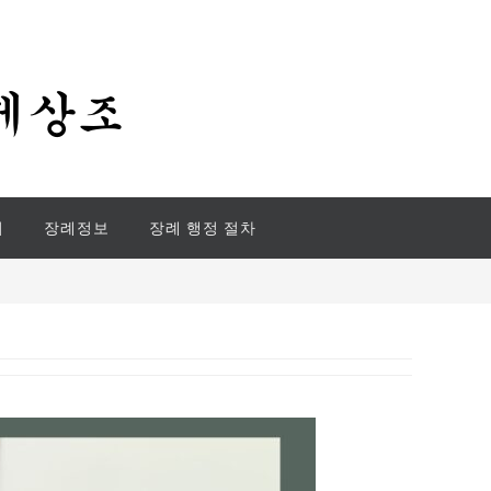
기
장례정보
장례 행정 절차